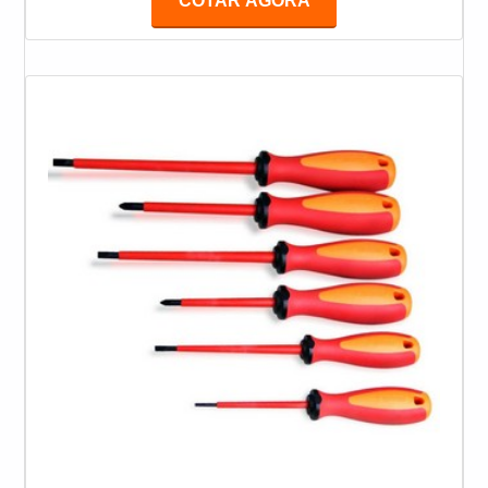
COTAR AGORA
hidráulicos e elétricos, bem como a eficiência das
válvulas de segurança; Checar a ausência de folgas
em buchas, engrenagens, rolamentos e roldanas;
Confirma