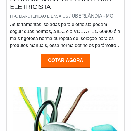
ELETRICISTA
/ UBERLÂNDIA - MG
HRC MANUTENÇÃO E ENSAIOS
As ferramentas isoladas para eletricista podem
seguir duas normas, a IEC e a VDE. A IEC 60900 é a
mais rigorosa norma europeia de isolação para os
produtos manuais, essa norma define os parâmetros
de fabricação e testes aos quais as ferramentas
serão submetidas para garantir uma utilização
COTAR AGORA
segura ao usuário. Já o certificado VDE, é emitido
pelo Instituto Alemão de Testes e Certificações em
Elétrica e Eletrotécnica (Instituto VDE) e para obter o
certificado VDE, as ferramentas além de cumprir tod