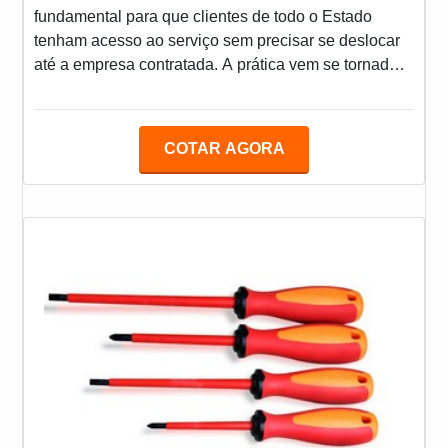
fundamental para que clientes de todo o Estado
tenham acesso ao serviço sem precisar se deslocar
até a empresa contratada. A prática vem se tornado
cada vez mais requisitada no mercado, visto que
permite otimizar o tempo de vistoria e,
consequentemente, da manutenção dos
COTAR AGORA
equipamentos. OS PRINCIPAIS BENEFÍCIOS DA
CONTRATAÇÃOQuando falamos de redes elétricas,
é importante destacar que os profissionais que atuam
nesse ramo precisaram contar com diversos eq