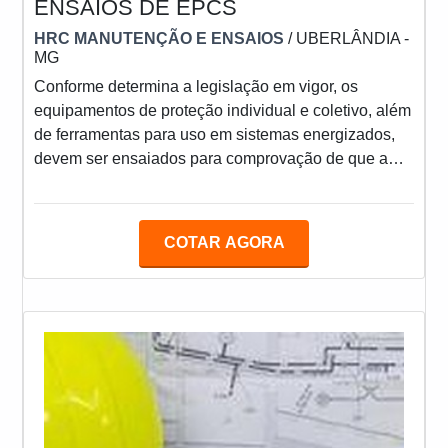
ENSAIOS DE EPCS
HRC MANUTENÇÃO E ENSAIOS
/ UBERLÂNDIA -
MG
Conforme determina a legislação em vigor, os
equipamentos de proteção individual e coletivo, além
de ferramentas para uso em sistemas energizados,
devem ser ensaiados para comprovação de que a
resistência dielétrica continua íntegra, propiciando
proteção ao usuário, daí a necessidade de realizar os
ensaios de EPCs periodicamente.MAIS DETALHES
COTAR AGORA
SOBRE O SERVIÇOA energia elétrica é um dos
principais insumos, cuja interrupção de fornecimento
impacta nos custos e nos processos produtivos. Além
dos ben