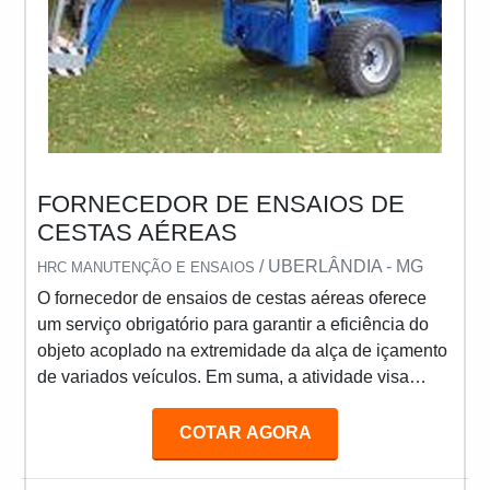
FORNECEDOR DE ENSAIOS DE
CESTAS AÉREAS
/ UBERLÂNDIA - MG
HRC MANUTENÇÃO E ENSAIOS
O fornecedor de ensaios de cestas aéreas oferece
um serviço obrigatório para garantir a eficiência do
objeto acoplado na extremidade da alça de içamento
de variados veículos. Em suma, a atividade visa
otimizar a segurança de profissionais que atuam com
manutenções em alturas, como eletricistas. MAIS
COTAR AGORA
INFORMAÇÕES SOBRE O SERVIÇO Os ensaios
cestos aéreos devem ser realizados periodicamente