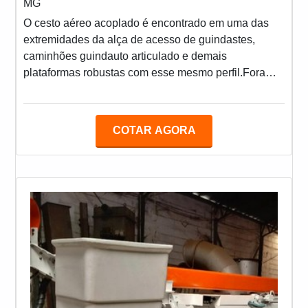
MG
O cesto aéreo acoplado é encontrado em uma das
extremidades da alça de acesso de guindastes,
caminhões guindauto articulado e demais
plataformas robustas com esse mesmo perfil.Fora
isso, trata-se de um elemento resistente não somente
contra as intempéries, mas também contra a drástica
mudança de temperaturas que invariavelmente
COTAR AGORA
assola usinas e ambientes urbanos, onde ele é mais
utilizado. Isto é, em termos de precisão, segurança e
sobretudo tecnologia, poucos elementos industriais
são capazes de