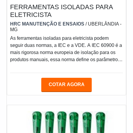
FERRAMENTAS ISOLADAS PARA
ELETRICISTA
HRC MANUTENÇÃO E ENSAIOS
/ UBERLÂNDIA -
MG
As ferramentas isoladas para eletricista podem
seguir duas normas, a IEC e a VDE. A IEC 60900 é a
mais rigorosa norma europeia de isolação para os
produtos manuais, essa norma define os parâmetros
de fabricação e testes aos quais as ferramentas
serão submetidas para garantir uma utilização
segura ao usuário. Já o certificado VDE, é emitido
COTAR AGORA
pelo Instituto Alemão de Testes e Certificações em
Elétrica e Eletrotécnica (Instituto VDE) e para obter o
certificado VDE, as ferramentas além de cumprir tod