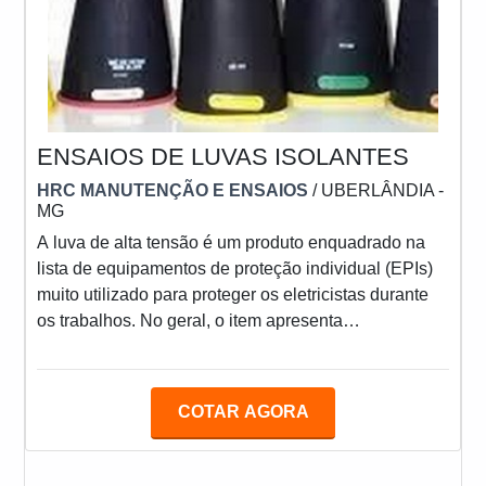
ENSAIOS DE LUVAS ISOLANTES
HRC MANUTENÇÃO E ENSAIOS
/ UBERLÂNDIA -
MG
A luva de alta tensão é um produto enquadrado na
lista de equipamentos de proteção individual (EPIs)
muito utilizado para proteger os eletricistas durante
os trabalhos. No geral, o item apresenta
características isolantes, preservando com eficiência
a integridade física dos usuários. Dessa forma, é
essencial realizar os ensaios de luvas
COTAR AGORA
isolantes.INFORMAÇÕES IMPORTANTES SOBRE
O PRODUTOÉ comum que profissionais da área em
questão façam o manuseio de redes com voltagens