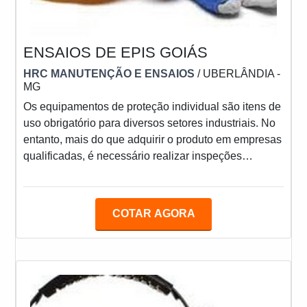
ENSAIOS DE EPIS GOIÁS
HRC MANUTENÇÃO E ENSAIOS
/ UBERLÂNDIA -
MG
Os equipamentos de proteção individual são itens de
uso obrigatório para diversos setores industriais. No
entanto, mais do que adquirir o produto em empresas
qualificadas, é necessário realizar inspeções
periódicas neles. Nesse cenário, os ensaios de EPIs
Goiás, desenvolvidos pela HRC, surgem como uma
alternativa vantajosa, pois além de garantir um ótimo
COTAR AGORA
custo-benefício, os serviços ainda são ágeis e com
opção in loco, caracterizada por atendimento na sede
do cliente. A EMPRESA ATUA COM INSPEÇÕE