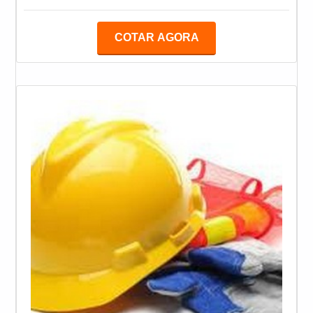
de proteção individual são itens de uso obrigatório
para diversos setores industriais. No entanto, mais do
COTAR AGORA
que adquirir o produto em empresas qualificadas, é
necessário realizar inspeções periódicas neles.
MAIS INFORMAÇÕES SOBRE A
FUNCIONALIDADE