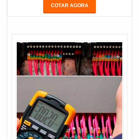
são utilizadas por profissionais que trabalham em
COTAR AGORA
áreas de risco e energizadas. Entre essas
ferramentas estão: Chave de fenda; Alicates; Chave
Phillips; Entre outras.MAIS INFORMAÇÕES SOBRE
O SERVIÇOAs ferramentas isoladas são indicadas
para traba