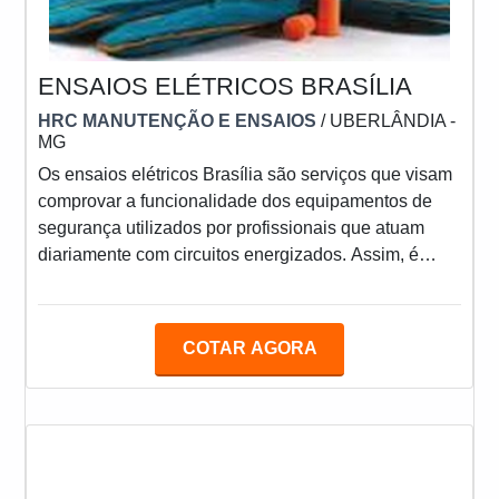
ENSAIOS ELÉTRICOS BRASÍLIA
HRC MANUTENÇÃO E ENSAIOS
/ UBERLÂNDIA -
MG
Os ensaios elétricos Brasília são serviços que visam
comprovar a funcionalidade dos equipamentos de
segurança utilizados por profissionais que atuam
diariamente com circuitos energizados. Assim, é
fundamental contar com uma empresa de referência,
que além de ter um time de profissionais treinados,
possua equipamentos amplamente tecnológicos para
COTAR AGORA
as análises. O SERVIÇO PODE SER REALIZADO
EM DIVERSOS EQUIPAMENTOSA Norma
Regulamentadora 10, emitida pelo Ministério do
Trabalho e Emprego do Brasil, t