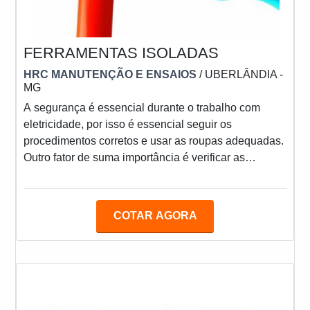
FERRAMENTAS ISOLADAS
HRC MANUTENÇÃO E ENSAIOS
/ UBERLÂNDIA -
MG
A segurança é essencial durante o trabalho com
eletricidade, por isso é essencial seguir os
procedimentos corretos e usar as roupas adequadas.
Outro fator de suma importância é verificar as
ferramentas antes de usar as mesmas. elas devem
ser ferramentas isoladas e de alta
qualidade.PRINCIPAIS CARACTERÍSTICAS DAS
COTAR AGORA
FERRAMENTASA maioria das ferramentas manuais
tem cabos de borracha ou de plástico. Isso não é a
mesma coisa que oferecer proteção contra choque
elétrico e limitar a possibilidade de falh