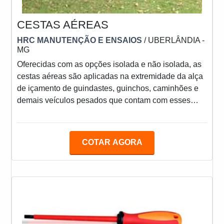
CESTAS AÉREAS
HRC MANUTENÇÃO E ENSAIOS
/ UBERLÂNDIA -
MG
Oferecidas com as opções isolada e não isolada, as
cestas aéreas são aplicadas na extremidade da alça
de içamento de guindastes, guinchos, caminhões e
demais veículos pesados que contam com esses
sistemas de suspensão ao longo das
carrocerias.Resistente, o produto pode ser capaz de
transportar pessoas e demais objetos a diversos
COTAR AGORA
níveis de altura sem que, para isso, o automóvel de
sustentação do objeto tenha de ser prejudicado em
função de excessos de peso ou qualquer outro
problema estrutural.BE