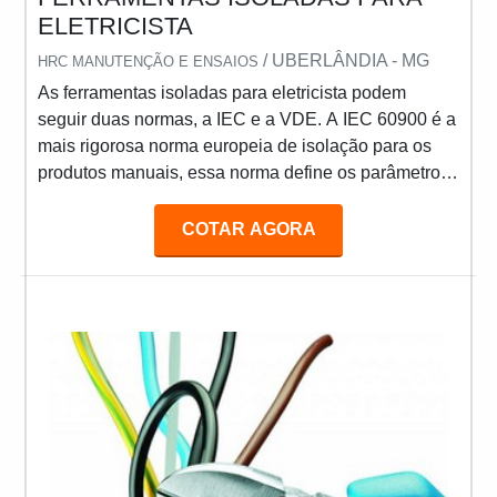
ELETRICISTA
/ UBERLÂNDIA - MG
HRC MANUTENÇÃO E ENSAIOS
As ferramentas isoladas para eletricista podem
seguir duas normas, a IEC e a VDE. A IEC 60900 é a
mais rigorosa norma europeia de isolação para os
produtos manuais, essa norma define os parâmetros
de fabricação e testes aos quais as ferramentas
serão submetidas para garantir uma utilização
COTAR AGORA
segura ao usuário. Já o certificado VDE, é emitido
pelo Instituto Alemão de Testes e Certificações em
Elétrica e Eletrotécnica (Instituto VDE) e para obter o
certificado VDE, as ferramentas além de cumprir tod