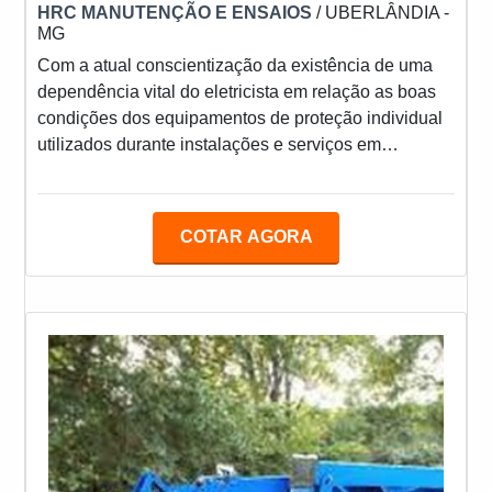
HRC MANUTENÇÃO E ENSAIOS
/ UBERLÂNDIA -
MG
Com a atual conscientização da existência de uma
dependência vital do eletricista em relação as boas
condições dos equipamentos de proteção individual
utilizados durante instalações e serviços em
eletricidade, o ministério do trabalho passa a exigir
os ensaios elétricos em EPI utilizados para serviços
em eletricidade. Alguns exemplos destes
COTAR AGORA
equipamentos são: Vara de manobra; Capacete
classe B; Cobertura para condutor; Cesto Aéreo
(SKY); Luvas isolantes; Calçado de proteção com
solado isolante