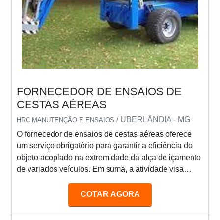
FORNECEDOR DE ENSAIOS DE
CESTAS AÉREAS
/ UBERLÂNDIA - MG
HRC MANUTENÇÃO E ENSAIOS
O fornecedor de ensaios de cestas aéreas oferece
um serviço obrigatório para garantir a eficiência do
objeto acoplado na extremidade da alça de içamento
de variados veículos. Em suma, a atividade visa
otimizar a segurança de profissionais que atuam com
manutenções em alturas, como eletricistas. MAIS
COTAR AGORA
INFORMAÇÕES SOBRE O SERVIÇO Os ensaios
cestos aéreos devem ser realizados periodicamente