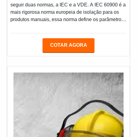
seguir duas normas, a IEC e a VDE. A IEC 60900 é a
mais rigorosa norma europeia de isolação para os
produtos manuais, essa norma define os parâmetros
de fabricação e testes aos quais as ferramentas
serão submetidas para garantir uma utilização
segura ao usuário. Já o certificado VDE, é emitido
COTAR AGORA
pelo Instituto Alemão de Testes e Certificações em
Elétrica e Eletrotécnica (Instituto VDE) e para obter o
certificado VDE, as ferramentas além de cumprir tod