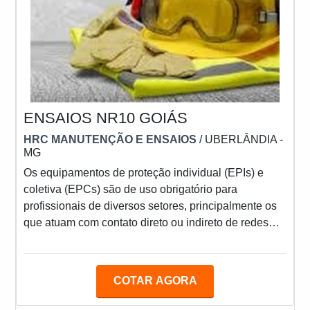
ENSAIOS NR10 GOIÁS
HRC MANUTENÇÃO E ENSAIOS
/ UBERLÂNDIA -
MG
Os equipamentos de proteção individual (EPIs) e
coletiva (EPCs) são de uso obrigatório para
profissionais de diversos setores, principalmente os
que atuam com contato direto ou indireto de redes
energizadas. Assim, os ensaios NR10 Goiás surgem
como uma opção vantajosa, pois garante que os
acessórios estejam aptos para uso. O SERVIÇO
COTAR AGORA
DEVE SER PRECISO E VERSÁTIL No mercado, é
comum que os acessórios destinados para