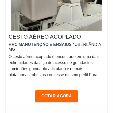
CESTO AÉREO ACOPLADO
HRC MANUTENÇÃO E ENSAIOS
/ UBERLÂNDIA -
MG
O cesto aéreo acoplado é encontrado em uma das
extremidades da alça de acesso de guindastes,
caminhões guindauto articulado e demais
plataformas robustas com esse mesmo perfil.Fora
isso, trata-se de um elemento resistente não somente
contra as intempéries, mas também contra a drástica
mudança de temperaturas que invariavelmente
COTAR AGORA
assola usinas e ambientes urbanos, onde ele é mais
utilizado. Isto é, em termos de precisão, segurança e
sobretudo tecnologia, poucos elementos industriais