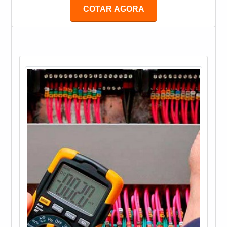
são utilizadas por profissionais que trabalham em
COTAR AGORA
áreas de risco e energizadas. Entre essas
ferramentas estão: Chave de fenda; Alicates; Chave
Phillips; Entre outras.MAIS INFORMAÇÕES SOBRE
O SERVIÇOAs ferramentas isoladas são indicadas
para traba