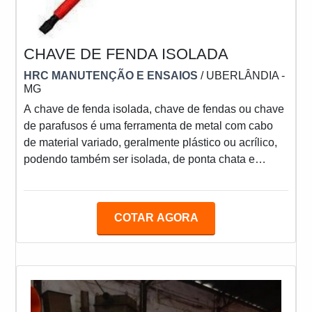
CHAVE DE FENDA ISOLADA
HRC MANUTENÇÃO E ENSAIOS
/ UBERLÂNDIA -
MG
A chave de fenda isolada, chave de fendas ou chave
de parafusos é uma ferramenta de metal com cabo
de material variado, geralmente plástico ou acrílico,
podendo também ser isolada, de ponta chata e
estreita. A função é ser introduzida na fenda de um
parafuso (tipo fenda) para girá-lo, apertando-o ou
afrouxando-o.MAIS INFORMAÇÕES SOBRE O
COTAR AGORA
PRODUTOAs chaves de fenda foram inventadas
juntamente com os parafusos e isso aconteceu por
volta do século XV. Desde a invenção, as chaves de
fenda foram ficand