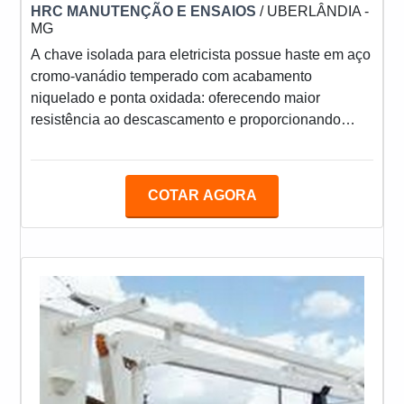
HRC MANUTENÇÃO E ENSAIOS
/ UBERLÂNDIA -
MG
A chave isolada para eletricista possue haste em aço
cromo-vanádio temperado com acabamento
niquelado e ponta oxidada: oferecendo maior
resistência ao descascamento e proporcionando
maior segurança ao usuário. Conta com formato
triovalado, que permite que a mão se ajuste
perfeitamente ao redor do cabo, evitando o
COTAR AGORA
deslizamento e aumentando o torque. MAIS
DETALHES SOBRE O PRODUTOA chave de fenda,
chave de fendas ou chave de parafusos é uma
ferramenta de metal com cabo de material variado,
geralmen