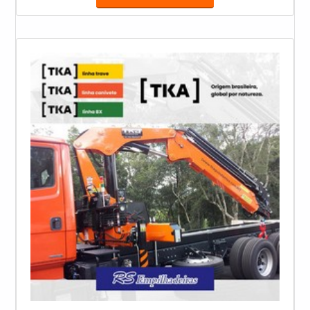
opções como mini guindaste articulado e guindaste
Resistência de isolamento; Entre outros. AS
hidráulico veicular com ótima qualidade e
PRINCIPAIS CARACTERÍSTICAS DO SERVIÇO No
proteção.Para tal sucesso, a empresa investiu em
mercado
profissionais competentes e em equipamentos
inovadores. A RS Empilhadeiras é uma empresa que
tem sido apontada de forma positiva no segmento
pela seriedade e qualidade que comprova sua
essência de trazer o melhor aos clientes no mercado.