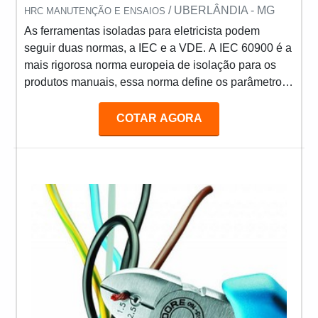
/ UBERLÂNDIA - MG
HRC MANUTENÇÃO E ENSAIOS
As ferramentas isoladas para eletricista podem
seguir duas normas, a IEC e a VDE. A IEC 60900 é a
mais rigorosa norma europeia de isolação para os
produtos manuais, essa norma define os parâmetros
de fabricação e testes aos quais as ferramentas
serão submetidas para garantir uma utilização
COTAR AGORA
segura ao usuário. Já o certificado VDE, é emitido
pelo Instituto Alemão de Testes e Certificações em
Elétrica e Eletrotécnica (Instituto VDE) e para obter o
certificado VDE, as ferramentas além de cumprir tod