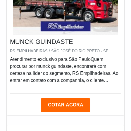
MUNCK GUINDASTE
RS EMPILHADEIRAS / SÃO JOSÉ DO RIO PRETO - SP
Atendimento exclusivo para São PauloQuem
procurar por munck guindaste, encontrará com
certeza na líder do segmento, RS Empilhadeiras. Ao
entrar em contato com a companhia, o cliente
receberá o melhor atendimento para tirar eventuais
dúvidas, além de encontrar qualidade e preço justo
em um só lugar.MAIS INFORMAÇÕES SOBRE
COTAR AGORA
MUNCK GUINDASTEQuem procura por munck
guindaste uma empresa responsável, encontra o site
da RS Empilhadeiras. Com grande expressão de
mercado quando o assunto é mini guindaste