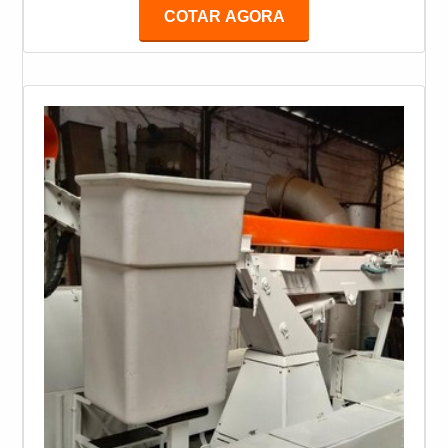
INFORMAÇÕES RELEVANTES SOBRE CESTO
Empilhadeiras existem as melhores condições para
COTAR AGORA
AÉREO DUPLOQuem precisa de cesto aéreo duplo
quem deseja achar o que precisa para guindastes e
em uma empresa inovadora, chega até a RS
empilhadeiras. São diversas opções de itens
Empilhadeiras. Disponibilizando para os clientes
oferecidos, como guindaste articulado e guindaste
mini guindaste articulado e paleteira hidráulica
hidráulico veicular com ótima qualidade e
manual, a companhia garante tudo o que há de mais
assertividade.Com a organização é possível tirar as
atual no segmento.Sem trocar o foco sobre cesto
suas dúvidas sobre os serviços do ramo, além de
aéreo duplo, na essência da empresa, a mesma deve
contar com os melhores profissionais e instalações.
prezar pelos produtos e serviços com ótima
Assim, conquistando a confiança e a satisfação dos
qualidade e precisão, pontos importantes que ficam
clientes, que são os maiores objetivos da marca.A
de fora no planejamento de empresas que visam
RS Empilhadeiras é uma empresa que tem
apenas o lucro, deixando a desejar nos outros
despontado no mercado pela seriedade e qualidade
fatores.É importante lembrar que o produto deve
que garante a melhor experiência de todos os
sempre ser adquirido com companhias
clientes.
especializadas no segmento. Esse tipo de cuidado
ajuda a garantir a qualidade e durabilidade dos
materiais, além de evitar prejuízos com substituições
frequentes de produtos que não cumprem com suas
funções adequadamente. Assim, é possível poupar