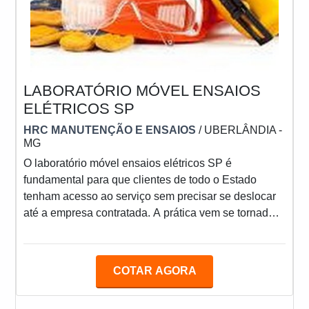
LABORATÓRIO MÓVEL ENSAIOS
ELÉTRICOS SP
HRC MANUTENÇÃO E ENSAIOS
/ UBERLÂNDIA -
MG
O laboratório móvel ensaios elétricos SP é
fundamental para que clientes de todo o Estado
tenham acesso ao serviço sem precisar se deslocar
até a empresa contratada. A prática vem se tornado
cada vez mais requisitada no mercado, visto que
permite otimizar o tempo de vistoria e,
consequentemente, da manutenção dos
COTAR AGORA
equipamentos. OS PRINCIPAIS BENEFÍCIOS DA
CONTRATAÇÃOQuando falamos de redes elétricas,