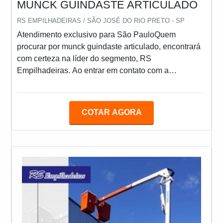
MUNCK GUINDASTE ARTICULADO
RS EMPILHADEIRAS / SÃO JOSÉ DO RIO PRETO - SP
Atendimento exclusivo para São PauloQuem
procurar por munck guindaste articulado, encontrará
com certeza na líder do segmento, RS
Empilhadeiras. Ao entrar em contato com a
companhia, o cliente receberá o melhor atendimento
para tirar eventuais dúvidas, além de encontrar
qualidade e preço justo em um só lugar.Quando o
COTAR AGORA
desejo é por munck guindaste articulado, com os
colaboradores da RS Empilhadeiras o cliente obterá
proteção e comprometimento com o resultado
final.OUTRAS INFORMAÇÕES SOBRE MUNCK
GUINDASTE ARTICULADOA RS Empilhadeiras
canaliza seus recursos em produzir uma estrutura
para os parceiros com escritório de alta qualidade
onde são realizadas as atividades e sede em
localização privilegiada, tudo para garantir munck