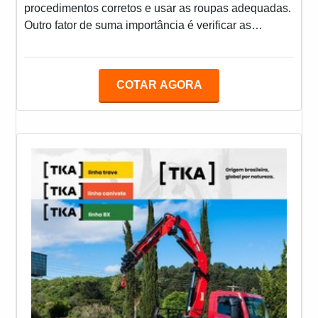
tecnologia e desenvolvimento no que gera resultado
procedimentos corretos e usar as roupas adequadas.
e qualidade para os clientes.QUALIDADES E
Outro fator de suma importância é verificar as
PONTOS FORTES DA EMPRESAApenas na RS
ferramentas antes de usar as mesmas. elas devem
Empilhadeiras é possível encontrar o que há de
ser ferramentas isoladas e de alta
melhor em guindastes e empilhadeiras. Líder em
qualidade.PRINCIPAIS CARACTERÍSTICAS DAS
COTAR AGORA
qualidade, a empresa oferece uma variedade de
FERRAMENTASA maioria das ferramentas manuais
itens como cesta aérea articulada e guindaste
tem cabos de borracha ou de plástico. Isso não é a
hidráulico veicular com ótima qualidade e
mesma coisa que oferecer proteção contra choque
assertividade.Para uma maior satisfação dos
elétrico e limitar a possibilidade de falh
clientes, a empresa busca investir nos melhores
profissionais do mercado, e em instalações
modernas, garantindo assim, confiabilidade e boa
cotação no mercado.A RS Empilhadeiras é uma
empresa que tem despontado no mercado pela
idoneidade em tudo que faz, o que garante o sucesso
dos clientes de ponta a ponta.