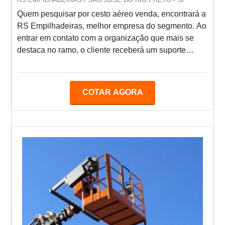
Quem pesquisar por cesto aéreo venda, encontrará a
RS Empilhadeiras, melhor empresa do segmento. Ao
entrar em contato com a organização que mais se
destaca no ramo, o cliente receberá um suporte
completo para sanar eventuais dúvidas sobre o
produto a ser adquirido.MAIS SOBRE CESTO
AÉREO VENDASe alguém quer achar cesto aéreo
COTAR AGORA
venda em uma empresa responsável, encontra na
RS Empilhadeiras. Com grande expressão de
mercado quando o assunto é cesta aérea articulada
e empilhadeira a diesel, a companhia disponibiliza
tudo o que há de mais atual no mercado.Sem trocar o
foco sobre cesto aéreo venda, deve-se ter a exatidão
em orçar com empresas que prezam por produtos e
serviços que tenham ótima qualidade e proteção,
detalhes primordiais que são deixados de lado por
muitas empresas que não focam na fidelização do
cliente.É importante lembrar que o produto deve