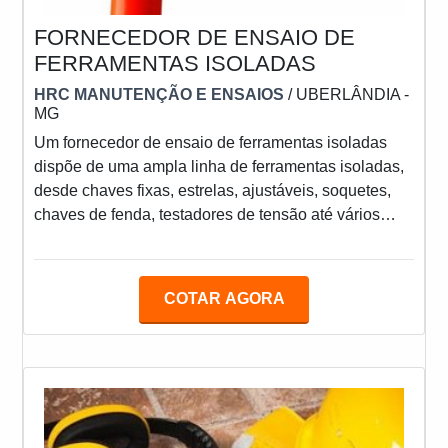
FORNECEDOR DE ENSAIO DE
FERRAMENTAS ISOLADAS
HRC MANUTENÇÃO E ENSAIOS
/ UBERLÂNDIA -
MG
Um fornecedor de ensaio de ferramentas isoladas
dispõe de uma ampla linha de ferramentas isoladas,
desde chaves fixas, estrelas, ajustáveis, soquetes,
chaves de fenda, testadores de tensão até vários
tipos de alicates e torquímetros. Estas ferramentas
são utilizadas por profissionais que trabalham em
áreas de risco e energizadas. Entre essas
COTAR AGORA
ferramentas estão: Chave de fenda; Alicates; Chave
Phillips; Entre outras.MAIS INFORMAÇÕES SOBRE
O SERVIÇOAs ferramentas isoladas são indicadas
para traba