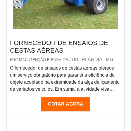
FORNECEDOR DE ENSAIOS DE
CESTAS AÉREAS
/ UBERLÂNDIA - MG
HRC MANUTENÇÃO E ENSAIOS
O fornecedor de ensaios de cestas aéreas oferece
um serviço obrigatório para garantir a eficiência do
objeto acoplado na extremidade da alça de içamento
de variados veículos. Em suma, a atividade visa
otimizar a segurança de profissionais que atuam com
manutenções em alturas, como eletricistas. MAIS
COTAR AGORA
INFORMAÇÕES SOBRE O SERVIÇO Os ensaios
cestos aéreos devem ser realizados periodicamente
para averiguar a resistência dielétrica e identificar