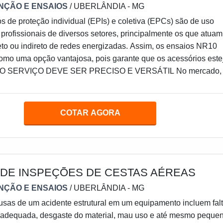
NÇÃO E ENSAIOS
/ UBERLÂNDIA - MG
 de proteção individual (EPIs) e coletiva (EPCs) são de uso
 profissionais de diversos setores, principalmente os que atuam
eto ou indireto de redes energizadas. Assim, os ensaios NR10
omo uma opção vantajosa, pois garante que os acessórios est
o. O SERVIÇO DEVE SER PRECISO E VERSÁTIL No mercado,
essórios destinados para eletricistas sejam muito versáteis. P
ível proteger a região da ca
COTAR AGORA
DE INSPEÇÕES DE CESTAS AÉREAS
NÇÃO E ENSAIOS
/ UBERLÂNDIA - MG
usas de um acidente estrutural em um equipamento incluem fal
adequada, desgaste do material, mau uso e até mesmo peque