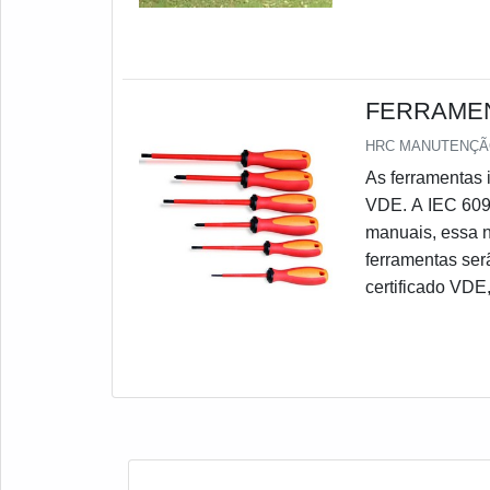
periodicamente p
sistemas de iso
FERRAMEN
HRC MANUTENÇÃ
As ferramentas 
VDE. A IEC 6090
manuais, essa n
ferramentas ser
certificado VDE,
Elétrica e Eletr
ferramentas alé