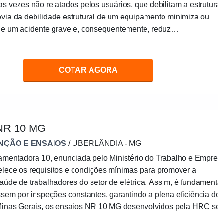
as vezes não relatados pelos usuários, que debilitam a estrutur
révia da debilidade estrutural de um equipamento minimiza ou
 de um acidente grave e, consequentemente, reduz
te prejuízos humanos e patrimoniais resultantes de um aciden
apso estrutural do equipamento
COTAR AGORA
NR 10 MG
NÇÃO E ENSAIOS
/ UBERLÂNDIA - MG
mentadora 10, enunciada pelo Ministério do Trabalho e Empr
belece os requisitos e condições mínimas para promover a
aúde de trabalhadores do setor de elétrica. Assim, é fundament
ssem por inspeções constantes, garantindo a plena eficiência d
Minas Gerais, os ensaios NR 10 MG desenvolvidos pela HRC s