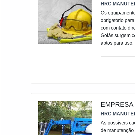
HRC MANUTE
Os equipamentos
obrigatório para
com contato dir
Goiás surgem c
aptos para us
comum que os ac
exemplo, é poss
EMPRESA 
HRC MANUTE
As possíveis ca
de manutenção 