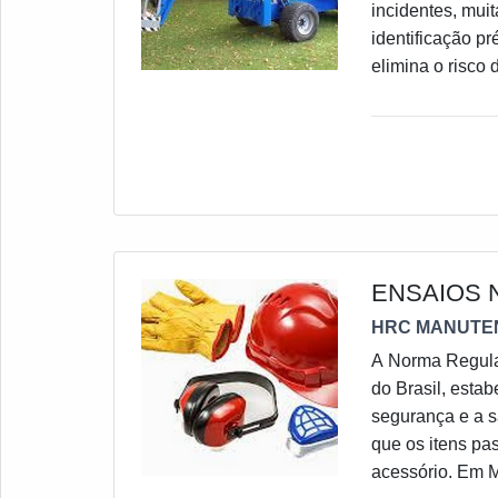
incidentes, muit
identificação p
elimina o risco
consideravelmen
gerado pelo col
ENSAIOS 
HRC MANUTE
A Norma Regula
do Brasil, esta
segurança e a s
que os itens pa
acessório. Em 