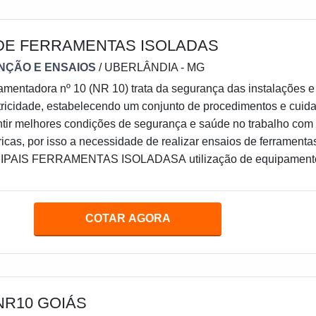
DE FERRAMENTAS ISOLADAS
NÇÃO E ENSAIOS
/ UBERLÂNDIA - MG
entadora nº 10 (NR 10) trata da segurança das instalações e
tricidade, estabelecendo um conjunto de procedimentos e cuid
tir melhores condições de segurança e saúde no trabalho com
ricas, por isso a necessidade de realizar ensaios de ferramenta
CIPAIS FERRAMENTAS ISOLADASA utilização de equipament
vidual (EPIs) e uniforme para eletricistas são os principais pont
NR 10, que também pro
COTAR AGORA
NR10 GOIÁS