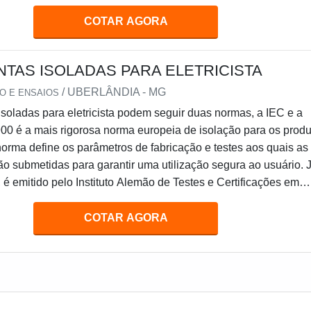
ara averiguar a resistência dielétrica e identificar falhas nos
lamento da cabine. Entretanto,
COTAR AGORA
TAS ISOLADAS PARA ELETRICISTA
/ UBERLÂNDIA - MG
O E ENSAIOS
isoladas para eletricista podem seguir duas normas, a IEC e a
0 é a mais rigorosa norma europeia de isolação para os produ
orma define os parâmetros de fabricação e testes aos quais as
ão submetidas para garantir uma utilização segura ao usuário. 
 é emitido pelo Instituto Alemão de Testes e Certificações em
otécnica (Instituto VDE) e para obter o certificado VDE, as
m de cumprir tod
COTAR AGORA