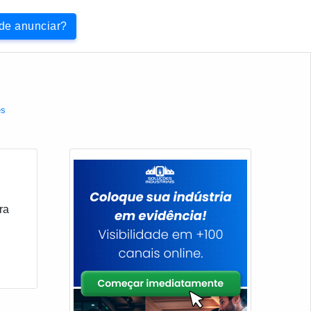
 de anunciar?
es
ra