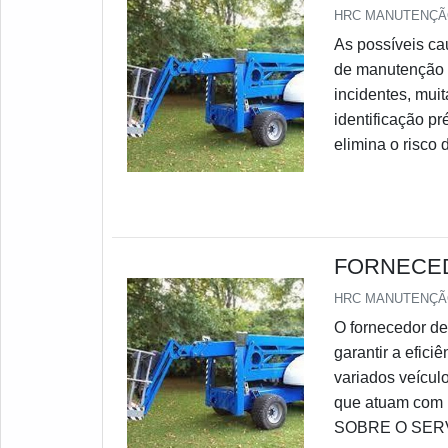
HRC MANUTENÇÃ
As possíveis ca
de manutenção 
incidentes, muit
identificação p
elimina o risco
consideravelmen
gerado pelo col
FORNECED
HRC MANUTENÇÃ
O fornecedor de
garantir a efic
variados veícul
que atuam com 
SOBRE O SERVIÇ