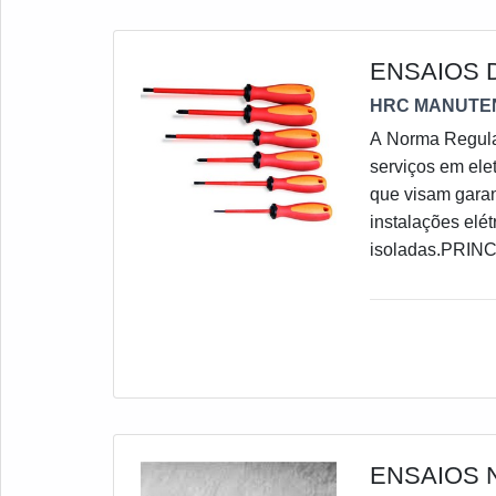
ENSAIOS 
HRC MANUTE
A Norma Regulam
serviços em ele
que visam garan
instalações elét
isoladas.PRIN
de proteção indi
definidos pela 
ENSAIOS 