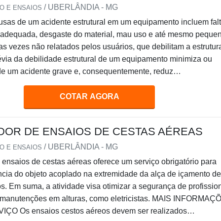
/ UBERLÂNDIA - MG
O E ENSAIOS
usas de um acidente estrutural em um equipamento incluem fal
adequada, desgaste do material, mau uso e até mesmo peque
as vezes não relatados pelos usuários, que debilitam a estrutur
révia da debilidade estrutural de um equipamento minimiza ou
 de um acidente grave e, consequentemente, reduz
te prejuízos humanos e patrimoniais resultantes de um aciden
apso estrutural do equipamento
COTAR AGORA
OR DE ENSAIOS DE CESTAS AÉREAS
/ UBERLÂNDIA - MG
O E ENSAIOS
 ensaios de cestas aéreas oferece um serviço obrigatório para
iência do objeto acoplado na extremidade da alça de içamento de
os. Em suma, a atividade visa otimizar a segurança de profissio
manutenções em alturas, como eletricistas. MAIS INFORMAÇ
O Os ensaios cestos aéreos devem ser realizados